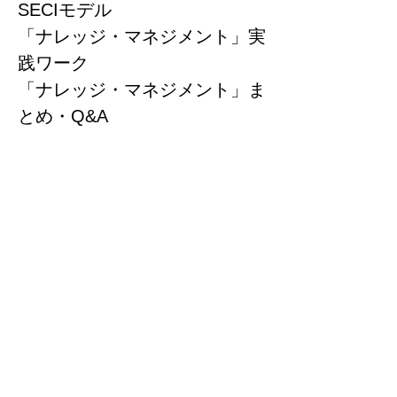
SECIモデル
「ナレッジ・マネジメント」実
践ワーク
「ナレッジ・マネジメント」ま
とめ・Q&A
見える化ツールのご紹介
Trelloを使う（実践）
Trelloの構造（ボード・リス
ト・カード）
Trelloの見える化（電話応対）
①ボード・リストの作成
Trelloの見える化（電話応対）
③カードの詳細（１）説明
Trelloの見える化（採用）