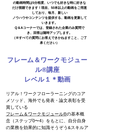
の動画時間は5分程度、いつでも好きな時に好きな
だけ視聴できます！現在、50本以上の動画をご用意
しており、毎月、新しい
ノウハウやコンテンツを提供する、動画を更新して
いきます。
Q＆Aコーナーでは、登録された企業のみ質問で
き、回答は
随時アップし
ます。
（※すべての質問にお答えできかねますこと、ご了
承ください）
フレーム＆ワークモジュー
ル®️講座
レベル１＊​動画
リアル！ワークフローラーニングのコア
メソッド、海外でも発表・論文表彰を受
賞している
フレーム＆ワークモジュール®
の基本概
念（ステップ0〜4）をもとに
、自分自身
の業務を効果的に知識そうぞう&スキルア