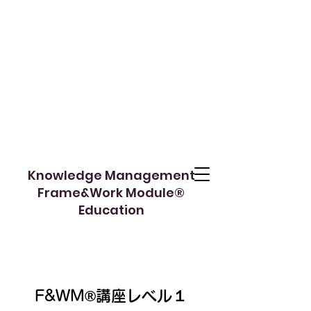
Knowledge Management
Frame&Work Module®︎
​Education
F&WM®️講座レベル１