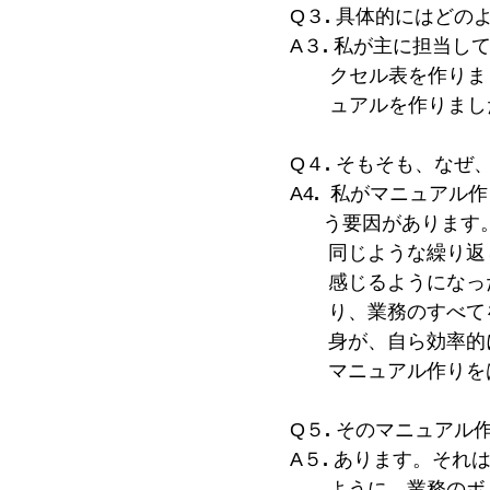
Q３
.
具体的にはどの
A３
.
私が主に担当し
クセル表を作りまし
ュアルを作りまし
Q４
.
そもそも、なぜ
A4
.
私がマニュアル作
う要因があります。
同じような繰り
返
感
じるようになっ
り、
業務のすべて
身
が、自ら効率的
マ
ニュ
アル作りを
Q５
.
そのマニュアル
A５
.
あります。それ
ように、業務のボリ