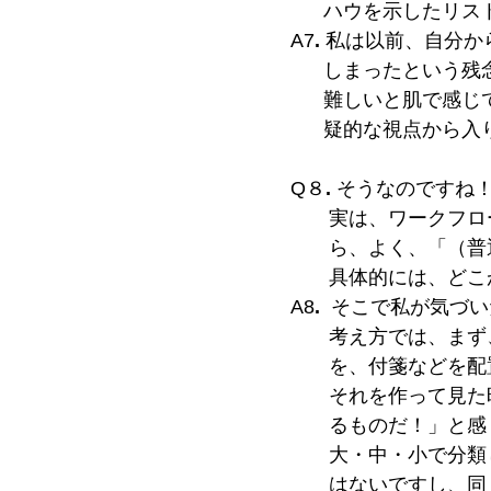
ハウを示したリスト
A7
.
私は以前、自分か
しまったという残念な
難しいと肌で感じて
疑的な視点から入り
Q８
.
そうなのですね
実は、ワークフロー
ら、よく、「（普通
具体的には、どこが
A8
.
そこで私が気づい
考え方では、まず、
を、付箋などを配置
それを作って見た時
るものだ！」と感じ
大・中・小で分類し
はないですし、同じ