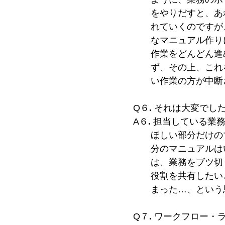
をやりだすと、あれ
れていくのですが、
なマニュアル作りに
作業をどんどん進め
ず、その上、これを
い作業の方が中断さ
Q６
.
それは大変でし
A６
.
担当している業
ほしい部分だけのマ
分のマニュアルはい
は、業務をブツ切り
役割を共有したいと思
まった…、という思
Q７
.
ワークフロー・